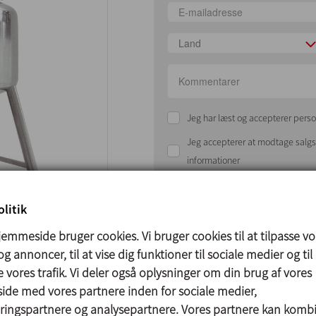
Land
Jeg har læst og accepterer perso
Jeg accepterer at modtage sal
informationer
litik
emmeside bruger cookies. Vi bruger cookies til at tilpasse vo
g annoncer, til at vise dig funktioner til sociale medier og til
 vores trafik. Vi deler også oplysninger om din brug af vores
de med vores partnere inden for sociale medier,
Beslægtede produkter
ingspartnere og analysepartnere. Vores partnere kan komb