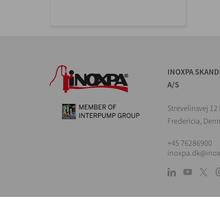
INOXPA SKAND
A/S
Strevelinsvej 1
Fredericia, Den
+45 76286900
inoxpa.dk@ino