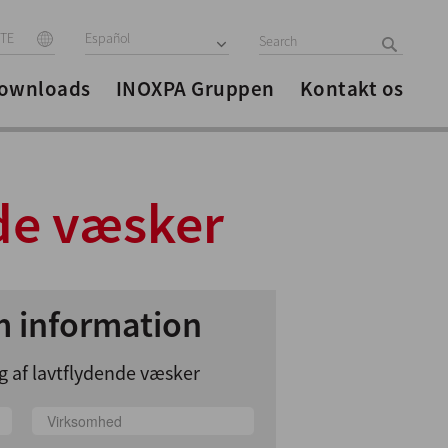
ITE
Español
ownloads
INOXPA Gruppen
Kontakt os
nde væsker
 information
g af lavtflydende væsker