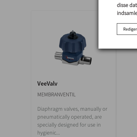
disse da
indsamlet
Rediger
VeeValv
MEMBRANVENTIL
Diaphragm valves, manually or
pneumatically operated, are
specially designed for use in
hygienic...