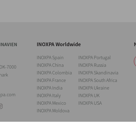
INOXPA Worldwide
INAVIEN
INOXPA Spain
INOXPA Portugal
INOXPA China
INOXPA Russia
2 DK-7000
INOXPA Colombia
INOXPA Skandinavia
mark
INOXPA France
INOXPA South Africa
INOXPA India
INOXPA Ukraine
xpa.com
INOXPA Italy
INOXPA UK
INOXPA Mexico
INOXPA USA
INOXPA Moldova