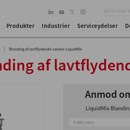
GO TO LOCAL S
Produkter
Industrier
Serviceydelser
D
|
Blanding af lavtflydende væsker LiquidMix
nding af lavtflyde
Anmod om
LiquidMix Blandin