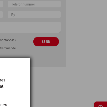
ndatapolitik
SEND
gsfremmende
res
 at
inere