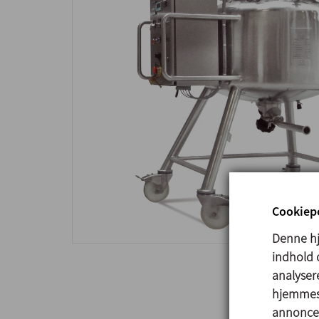
Cookiepo
Denne hj
indhold o
analysere
hjemmesi
annoncer