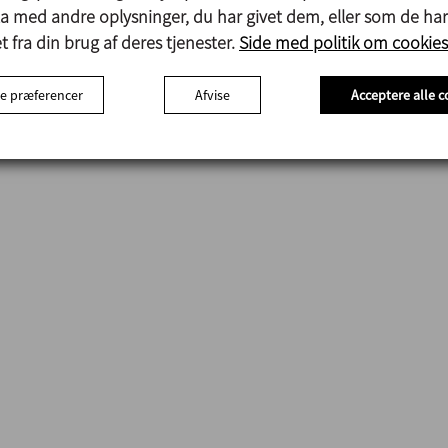
ta med andre oplysninger, du har givet dem, eller som de har
 fra din brug af deres tjenester.
Side med politik om cookies
e præferencer
Afvise
Acceptere alle c