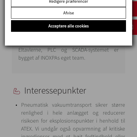
Redigere præferencer
med 4 mikroingredienser med 4
mikroingrediensvægte til brød og en
Afvise
mellemtank. Mikroingredienserne passerer
Acceptere alle cookies
gennem en magnetisk fælde og en sigte for
at fjerne eventuelle rester.
Eltavlerne, PLC og SCADA-systemet er
bygget af INOXPAs eget team.
Interessepunkter
Pneumatisk vakuumtransport sikrer større
renlighed i hele anlægget og reducerer
risikoen for eksplosionspunkter i henhold til
ATEX. Vi undgår også opvarmning af kritiske
ingredienser med et højt fedtindhold eller