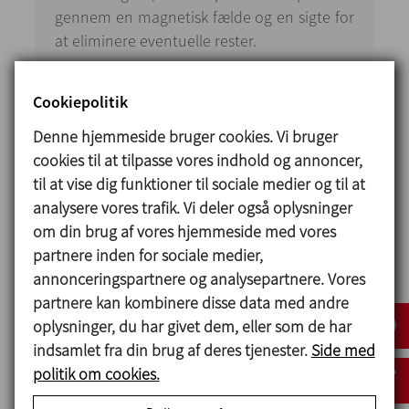
gennem en magnetisk fælde og en sigte for
at eliminere eventuelle rester.
Vandet leveres fra kundens netværk, og den
Cookiepolitik
ønskede mængde doseres via flowmåleren
og ventilerne.
Denne hjemmeside bruger cookies. Vi bruger
cookies til at tilpasse vores indhold og annoncer,
Fedtstoffet tilføres fra en eksisterende tank,
til at vise dig funktioner til sociale medier og til at
og vi sørger for pumpning og dosering af
analysere vores trafik. Vi deler også oplysninger
den ønskede mængde via flowmåler og
om din brug af vores hjemmeside med vores
ventiler; denne installation opvarmes med
partnere inden for sociale medier,
varmt vand, og alle rør er isolerede.
annonceringspartnere og analysepartnere. Vores
partnere kan kombinere disse data med andre
For tilførsel af tilsætningsstoffer er der skabt
oplysninger, du har givet dem, eller som de har
en struktur, som omfatter bigbags og
indsamlet fra din brug af deres tjenester.
Side med
stationer til mikroingredienser, 4 bigbags, 1
politik om cookies.
station med 3 mikroingredienser med 1
mikroingrediensvægt til tortillas, 1 station