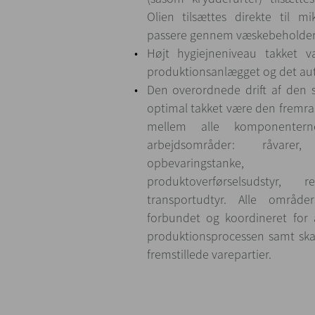
Olien tilsættes direkte til 
passere gennem væskebeholde
Højt hygiejneniveau takket 
produktionsanlægget og det au
Den overordnede drift af den s
optimal takket være den frem
mellem alle komponentern
arbejdsområder: råvarer, t
opbevaringstanke, påf
produktoverførselsudstyr, 
transportudtyr. Alle områd
forbundet og koordineret for
produktionsprocessen samt ska
fremstillede varepartier.