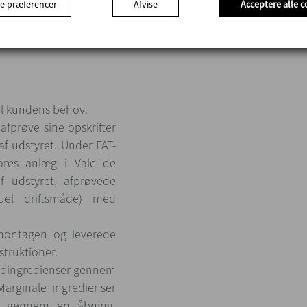
e præferencer
Afvise
Acceptere alle c
samme berøringss
 til kundens behov.
fprøve sine opskrifter
f udstyret. Under FAT-
ores anlæg i Vale de
f udstyret, afprøvede
uel driftsmåde) med
montagen og leverede
struktioner.
vedingredienser gennem
arginale ingredienser
es gennem en åbning.