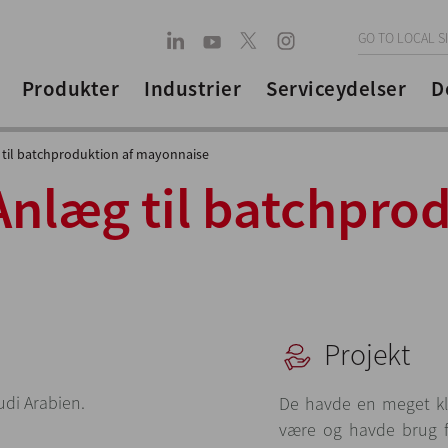
GO TO LOCAL S
Produkter
Industrier
Serviceydelser
D
til batchproduktion af mayonnaise
Anlæg til batchpro
Projekt
di Arabien.
De havde en meget kl
være og havde brug fo