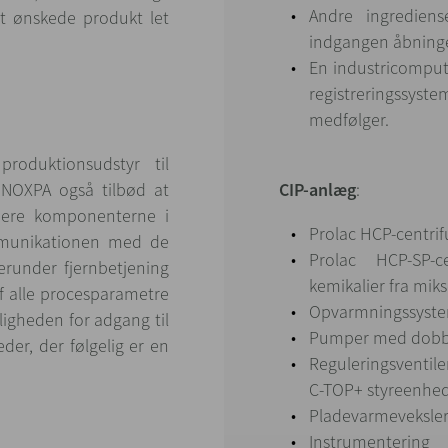
Andre ingrediens
t ønskede produkt let
indgangen åbning
En industricompute
registreringssy
medfølger.
roduktionsudstyr til
INOXPA også tilbød at
CIP-anlæg
:
inere komponenterne i
Prolac HCP-centrif
mmunikationen med de
Prolac HCP-SP-c
runder fjernbetjening
kemikalier fra mik
f alle procesparametre
Opvarmningssyste
igheden for adgang til
Pumper med dobbe
er, der følgelig er en
Reguleringsventil
C-TOP+ styreenhe
Pladevarmeveksler
Instrumenteri