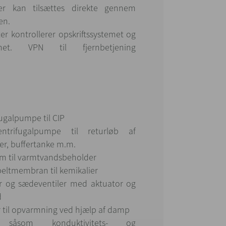
er kan tilsættes direkte gennem
en.
r kontrollerer opskriftssystemet og
stemet. VPN til fjernbetjening
ugalpumpe til CIP
entrifugalpumpe til returløb af
ser, buffertanke m.m.
m til varmtvandsbeholder
ltmembran til kemikalier
er og sædeventiler med aktuator og
d
 til opvarmning ved hjælp af damp
ng såsom konduktivitets- og