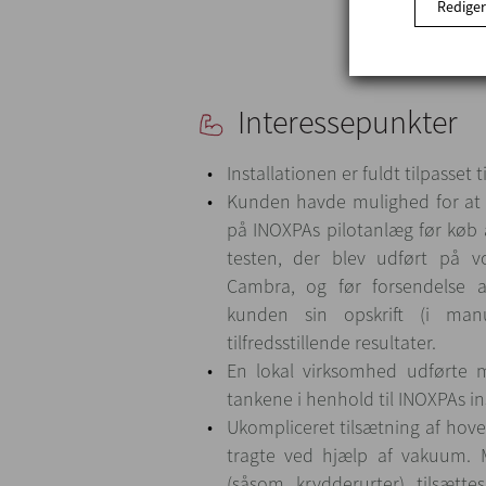
Rediger
Interessepunkter
Installationen er fuldt tilpasset
Kunden havde mulighed for at a
på INOXPAs pilotanlæg før køb a
testen, der blev udført på v
Cambra, og før forsendelse a
kunden sin opskrift (i man
tilfredsstillende resultater.
En lokal virksomhed udførte 
tankene i henhold til INOXPAs in
Ukompliceret tilsætning af ho
tragte ved hjælp af vakuum. M
(såsom krydderurter) tilsætt