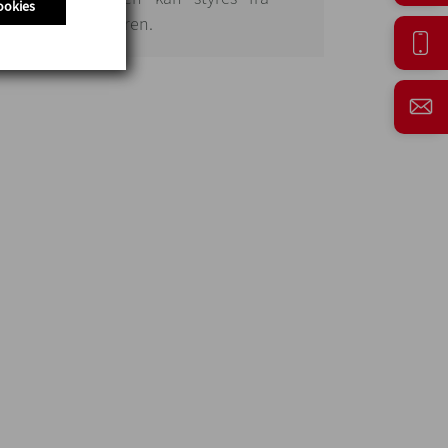
ookies
kærm som mikseren.