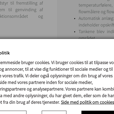
yr til fremstilling af
temperaturfølere
tem til genvinding af
flowmålere og flow
ktionsområdet og
Automatisk anlæg
indeholder opskrif
Tankene blev ind
området
t SCADA til lagring og
e program muliggør også
litik
Piggingsystem til pr
alencia til hvilket som
emmeside bruger cookies. Vi bruger cookies til at tilpasse vo
6 SilPig DN-65-s
g annoncer, til at vise dig funktioner til sociale medier og til
modtagerstatione
 vores trafik. Vi deler også oplysninger om din brug af vores
3 rensekugler
de med vores partnere inden for sociale medier,
12 automatiske
ingspartnere og analysepartnere. Vores partnere kan komb
sædeventiler
ta med andre oplysninger, du har givet dem, eller som de har
18 magnetdetektore
 fra din brug af deres tjenester.
Side med politik om cookies
produkter af forskel
Kontrolpanel med