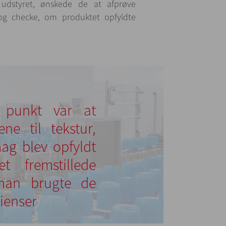
udstyret, ønskede de at afprøve
r og checke, om produktet opfyldte
 punkt var at
ene til tekstur,
mag blev opfyldt
t fremstillede
man brugte de
ienser