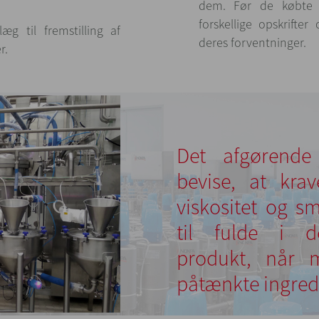
dem. Før de købte 
forskellige opskrifte
g til fremstilling af
deres forventninger.
er.
Det afgørende
bevise, at krav
viskositet og s
til fulde i de
produkt, når 
påtænkte ingred