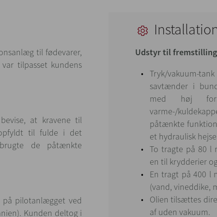
Installatio
onsanlæg til fødevarer,
Udstyr til fremstillin
 var tilpasset kundens
Tryk/vakuum-tank
savtænder i bund
med høj fors
varme-/kuldekapp
evise, at kravene til
påtænkte funktion
pfyldt til fulde i det
et hydraulisk hejs
 brugte de påtænkte
To tragte på 80 l 
en til krydderier o
En tragt på 400 l 
(vand, vineddike, 
Olien tilsættes di
t på pilotanlægget ved
af uden vakuum.
nien). Kunden deltog i