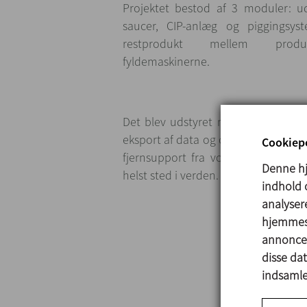
Projektet bestod af 3 moduler: udst
saucer, CIP-anlæg og piggingsys
restprodukt mellem produ
fyldemaskinerne.
Det blev udstyret med styresysteme
eksport af data og opskrifter. Dett
Cookiepo
fjernsupport fra vores kontorer i V
Denne hj
helst sted i verden.
indhold o
analysere
hjemmesi
annoncer
disse da
indsamlet