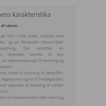
nens karakteristika
g af saucer
:
 på 500 l med anker, turbine med
en og en flertandet inline-mikser
kydning. Det omfatter en
e, vejeceller, ventiler til den
, en loberotorpumpe til tømning og
esystem.
med ankre til dosering af tørstoffer:
g æggepulver og en til hvidløgspasta.
med vejeceller til dosering af væsker
m.m.).
rekte til mikserenheden efter tømning