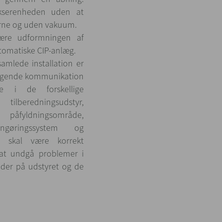
mikserenheden uden at
rne og uden vakuum.
være udformningen af
tomatiske CIP-anlæg.
amlede installation er
ragende kommunikation
e i de forskellige
ilberedningsudstyr,
yldningsområde,
rengøringssystem og
er skal være korrekt
 at undgå problemer i
der på udstyret og de