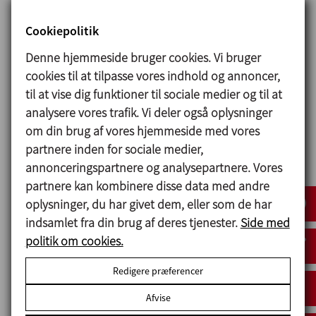
lodret Cowler-omrører og deflektorer
Cookiepolitik
for at kunne arbejde under tryk og
vakuum (-1/1 bar). Det er udstyret med
Denne hjemmeside bruger cookies. Vi bruger
vejeceller og varmekappe for
cookies til at tilpasse vores indhold og annoncer,
opvarmning op til 100 ºC og afkøling.
til at vise dig funktioner til sociale medier og til at
Tilberedningsudstyr på 300 l med bund-
analysere vores trafik. Vi deler også oplysninger
Cowler, omrører af ankertypen og
om din brug af vores hjemmeside med vores
deflektorer for at kunne arbejde under
partnere inden for sociale medier,
tryk og vakuum (-1/1 bar). Det er
annonceringspartnere og analysepartnere. Vores
forsynet med varmekappe for
partnere kan kombinere disse data med andre
opvarmning op til 100 ºC og afkøling.
oplysninger, du har givet dem, eller som de har
Centrifugalpumpe SE-28 med vogn til
indsamlet fra din brug af deres tjenester.
Side med
selvrensende CIP.
politik om cookies.
Lukket servicebænk til:
Redigere præferencer
- Væskeringspumpe for at skabe et
vakuum til mikseranlæggene.
Afvise