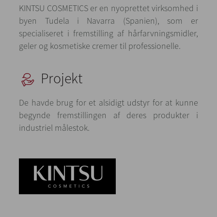
KINTSU COSMETICS er en nyoprettet virksomhed i
byen Tudela i Navarra (Spanien), som er
specialiseret i fremstilling af hårfarvningsmidler,
geler og kosmetiske cremer til professionelle.
Projekt
De havde brug for et alsidigt udstyr for at kunne
begynde fremstillingen af deres produkter i
industriel målestok.