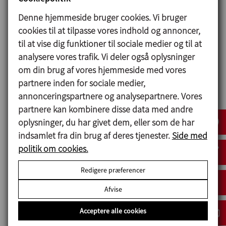
Denne hjemmeside bruger cookies. Vi bruger
cookies til at tilpasse vores indhold og annoncer,
til at vise dig funktioner til sociale medier og til at
analysere vores trafik. Vi deler også oplysninger
om din brug af vores hjemmeside med vores
INOXPA SKANDINAVIEN A/S
partnere inden for sociale medier,
Strevelinsvej 12 DK-7000
annonceringspartnere og analysepartnere. Vores
Fredericia, Denmark
partnere kan kombinere disse data med andre
oplysninger, du har givet dem, eller som de har
+45 76286900
indsamlet fra din brug af deres tjenester.
Side med
inoxpa.dk@inoxpa.com
politik om cookies.
Redigere præferencer
Afvise
INOXPA Worldwide
INOXPA Spain
INOXPA Portugal
Acceptere alle cookies
INOXPA China
INOXPA Russia