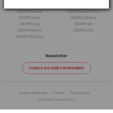
INOXPA Colombia
INOXPA Skandinavia
INOXPA France
INOXPA South Africa
INOXPA India
INOXPA Ukraine
INOXPA Italy
INOXPA UK
INOXPA Mexico
INOXPA USA
INOXPA Moldova
Newsletter
TILMELD DIG VORES NYHEDSBREV
Juridisk meddelelse
Cookies
Privacy policy
Information Security Policy
Vejledende oplysninger. Vi forbeholder os ret til at ændre ethvert materiale