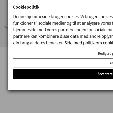
Cookiepolitik
Juridisk meddelelse
Cookies
Privacy policy
Denne hjemmeside bruger cookies. Vi bruger cookies til
Information Security Policy
funktioner til sociale medier og til at analysere vores
Vejledende oplysninger. Vi forbeholder os ret til at ændre ethvert materiale
hjemmeside med vores partnere inden for sociale me
eller karakteristika uden forudgående meddelelse. Billeder uden for
partnere kan kombinere disse data med andre oplysni
kontrakt. All Rights Reserved
din brug af deres tjenester.
Side med politik om cooki
Redigere 
Af
Acceptere 