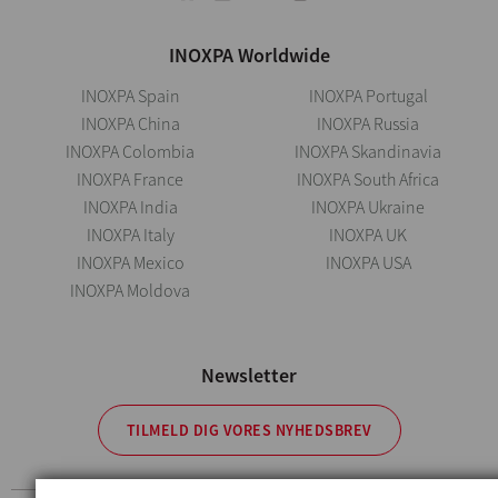
INOXPA Worldwide
INOXPA Spain
INOXPA Portugal
INOXPA China
INOXPA Russia
INOXPA Colombia
INOXPA Skandinavia
INOXPA France
INOXPA South Africa
INOXPA India
INOXPA Ukraine
INOXPA Italy
INOXPA UK
INOXPA Mexico
INOXPA USA
INOXPA Moldova
Newsletter
TILMELD DIG VORES NYHEDSBREV