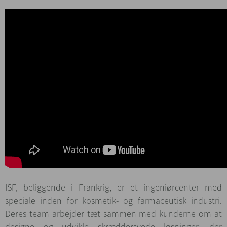
ISF, beliggende i Frankrig, er et ingeniørcenter med
speciale inden for kosmetik- og farmaceutisk industri.
Deres team arbejder tæt sammen med kunderne om at
designe og udvikle skræddersyede løsninger, der