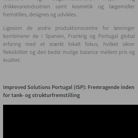
drikkevareindustrien samt kosmetik og lægemidler
fremstilles, designes og udvikles.
Ligesom de andre produktionscentre for løsninger
kombinerer de i Spanien, Frankrig og Portugal global
erfaring med et stærkt lokalt fokus, hvilket sikrer
fleksibilitet og den bedst mulige balance mellem pris og
kvalitet.
Improved Solutions Portugal (ISP): Fremragende inden
for tank- og strukturfremstilling