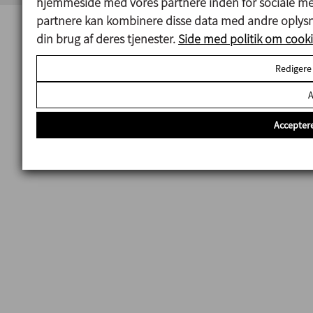
hjemmeside med vores partnere inden for sociale me
partnere kan kombinere disse data med andre oplysni
din brug af deres tjenester.
Side med politik om cooki
Redigere
A
Acceptere