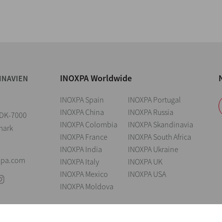
INOXPA Worldwide
INAVIEN
INOXPA Spain
INOXPA Portugal
INOXPA China
INOXPA Russia
2 DK-7000
INOXPA Colombia
INOXPA Skandinavia
mark
INOXPA France
INOXPA South Africa
INOXPA India
INOXPA Ukraine
xpa.com
INOXPA Italy
INOXPA UK
INOXPA Mexico
INOXPA USA
INOXPA Moldova