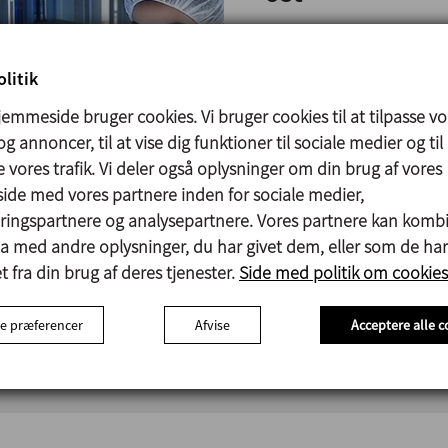
I samarbejde med vores 
anlæg til fremstilling af 
litik
specialmaskineri til mod
emmeside bruger cookies. Vi bruger cookies til at tilpasse vo
pasteurisering, overførs
saltning og rengøring af
g annoncer, til at vise dig funktioner til sociale medier og til
 vores trafik. Vi deler også oplysninger om din brug af vores
Læs mere
de med vores partnere inden for sociale medier,
ingspartnere og analysepartnere. Vores partnere kan komb
ta med andre oplysninger, du har givet dem, eller som de har
 fra din brug af deres tjenester.
Side med politik om cookies
e præferencer
Afvise
Acceptere alle c
Ventiler og tilbehør
Processer