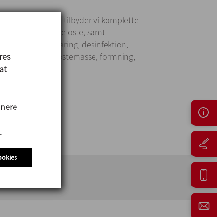
partner TECNICAL tilbyder vi komplette
friskost og pressede oste, samt
tagelse og opbevaring, desinfektion,
res
el, behandling af ostemasse, formning,
 anlæggene.
 at
inere
.
ookies