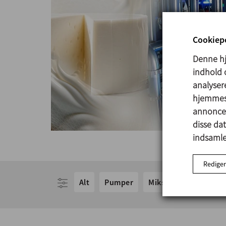
Cookiepo
Denne hj
indhold o
analysere
hjemmesi
annoncer
disse da
indsamlet
Rediger
Alt
Pumper
Miksning
Udstyr