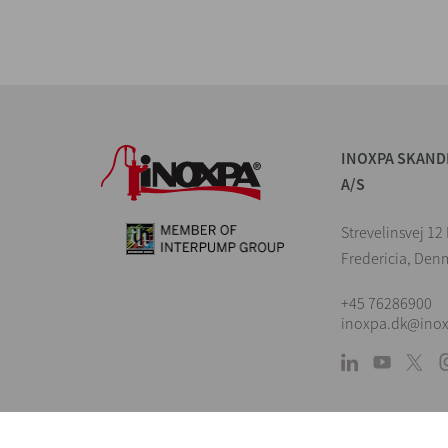
INOXPA SKAND
A/S
Strevelinsvej 1
Fredericia, Den
+45 76286900
inoxpa.dk@ino